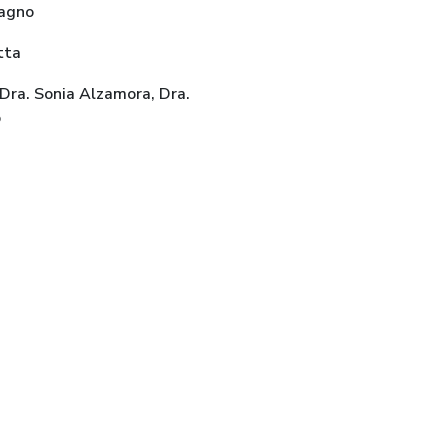
pagno
tta
 Dra. Sonia Alzamora, Dra.
o