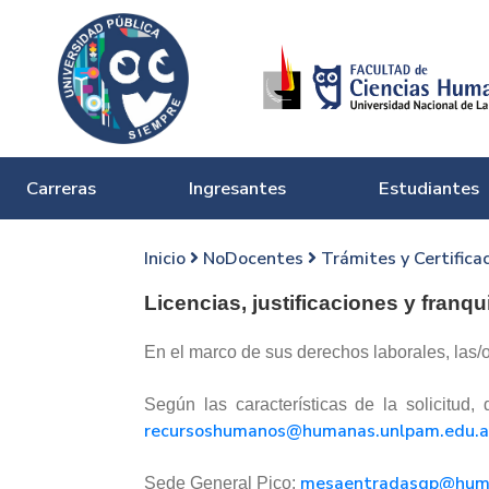
Carreras
Ingresantes
Estudiantes
Inicio
NoDocentes
Trámites y Certifica
Licencias, justificaciones y franqu
En el marco de sus derechos laborales, las/o
Según las características de la solicitu
recursoshumanos@humanas.unlpam.edu.a
mesaentradasgp@huma
Sede General Pico: