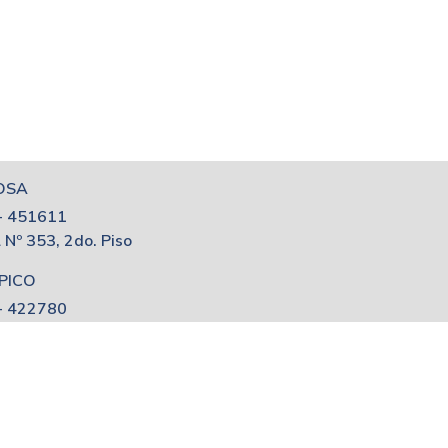
OSA
- 451611
l Nº 353, 2do. Piso
PICO
- 422780
esq. 110
to