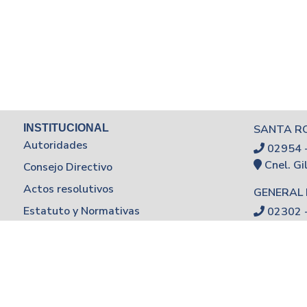
INSTITUCIONAL
SANTA R
Autoridades
02954 
Cnel. Gi
Consejo Directivo
Actos resolutivos
GENERAL 
Estatuto y Normativas
02302 
Calle 7 
Boletín de Prensa
Guía Lenguaje no sexista
Contac
UNLPam