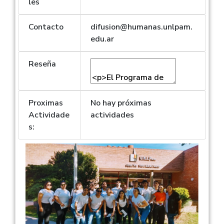
les
Contacto
difusion@humanas.unlpam.
edu.ar
Reseña
Proximas
No hay próximas
Actividade
actividades
s: