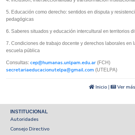
5. Educación como derecho: sentidos en disputa y resistenc
pedagógicas
6. Saberes situados y educación intercultural en territorios d
7. Condiciones de trabajo docente y derechos laborales en l
escuela pública
cep@humanas.unlpam.edu.ar
Consultas:
(FCH)
secretariaeducacionutelpa@gmail.com
(UTELPA)
Inicio
Ver más
|
INSTITUCIONAL
Autoridades
Consejo Directivo